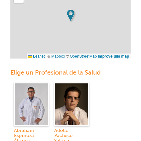
Leaflet
|
©
Mapbox
©
OpenStreetMap
Improve this map
Elige un Profesional de la Salud
Abraham
Adolfo
Espinoza
Pacheco
Álvarez
Salazar