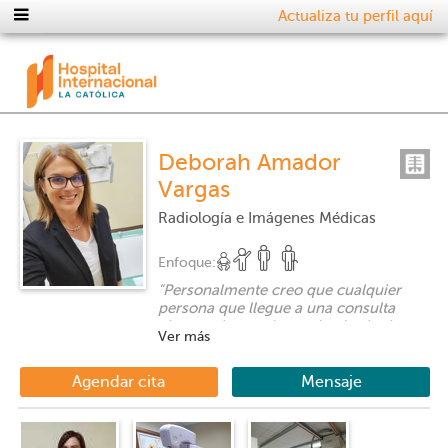
Actualiza tu perfil aquí
Deborah Amador
Vargas
Radiología e Imágenes Médicas
Enfoque:
"
Personalmente creo que cualquier
persona que llegue a una consulta
viene en busca de ayuda, de alguien
Ver más
que les oiga, les entienda, los trate con
compasión, amor y con paciencia.
Nadie llega a pasear a un hospital y
Agendar cita
Mensaje
para mi es muy importante ser esa
persona en la cual alguien encuentre
ayuda, guía y esperanza pues es lo que