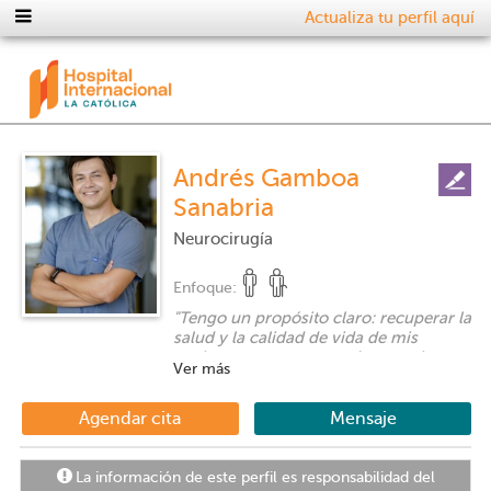
Actualiza tu perfil aquí
Andrés Gamboa
Sanabria
Neurocirugía
Enfoque:
"
Tengo un propósito claro: recuperar la
salud y la calidad de vida de mis
pacientes para que puedan seguir
Ver más
disfrutando su vida con sus seres
queridos, sin dolor ni sufrimiento.
"
Agendar cita
Mensaje
La información de este perfil es responsabilidad del