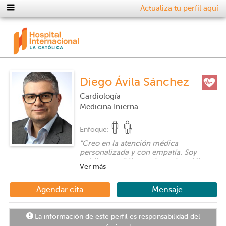
Actualiza tu perfil aquí
Diego Ávila Sánchez
Cardiología
Medicina Interna
Enfoque:
"
Creo en la atención médica
personalizada y con empatía. Soy
médico cardiólogo e internista. Mi
Ver más
énfasis profesional es la cardiología, y
mi objetivo primordial es dar una
atención integral de la enfermedad
Agendar cita
Mensaje
cardiovascular (prevención,
diagnóstico y tratamiento). Además,
soy subespecialista en imagen
La información de este perfil es responsabilidad del
cardiovascular, formado en España e