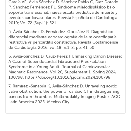
García VE, Ávila Sánchez D, Sánchez Pablo C, Díaz Dorado
P, Sánchez Fernéndez PL. Síndrome Mielodisplásico bajo
soporte transfusional: nueva escala predictiva de muerte y
eventos cardiovasculares. Revista Española de Cardiología.
2019; Vol 72 (Supl 1): 521.
5. Ávila-Sánchez D, Fernández-González R. Diagnóstico
diferencial mediante ecocardiografía de la miocardiopatía
restrictiva vs pericarditis constrictiva. Revista Costarricense
de Cardiología. 2016, vol.18, n.1-2, pp. 41-50.
6. Avila-Sanchez D, Cruz-Perez F.Unmasking Danon Disease:
A Case of Subendocardial Fibrosis and Preexcitation
Syndrome in a Young Adult. Journal of Cardiovascular
Magnetic Resonance. Vol 26, Supplement 1, Spring 2024,
100798. https://doi.org/10.1016/j.jocmr.2024.100798
7. Ramírez -Sanabria K, Ávila-Sánchez D. Unraveling aortic
valve obstruction: the power of cardiac CT in distinguishing
pannus from thrombus. Multimodality Imaging Poster. ACC
Latin America 2025. México City.