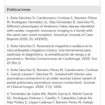
Publicaciones
1. Ávila-Sánchez D, Cambronero-Cortinas E, Barreiro-Pérez
M, Rodríguez-Hernádez JL, Díaz Fernández B, Sánchez PL.
Different phenotypes of Anderson-Fabry disease identified
with cardiac magnetic resonance imaging in a family with
the same late-onset mutation. American Journal of Case
Reports 2020; 21: e925631.
2. Ávila-Sánchez D. Resonancia magnética cardíaca en la
miocardiopatía chagásica crónica. Una herramienta para
optimizar el diagnóstico, la estratificación de riesgo y el
pronóstico. Revista Costarricense de Cardiología. 2020. Vol.
22 (No.1).
3. Ávila-Sánchez D, Barreiro-Pérez M, Cambronero-Cortinas
E, García-Lanzas F, Sánchez PL. Isolated left inferior vein
anomalous connection in an older woman (rarest variant of
partial pulmonary anomalous venous connection). Journal
of Clinical Images. 2020; 3 (1): 1066.
4. Fernández de Gatta MA, Martín García A, Martín García
AC, Rodríguez Estévez L, Castillo Y, Cabanillas Cabral AA,
Díaz Peláez E, López Cadenas F, Barreiro Pérez M, Vallejo