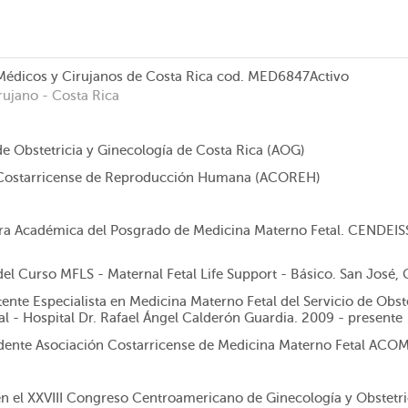
Médicos y Cirujanos de Costa Rica
cod. MED6847
Activo
rujano
- Costa Rica
de Obstetricia y Ginecología de Costa Rica (AOG)
 Costarricense de Reproducción Humana (ACOREH)
a Académica del Posgrado de Medicina Materno Fetal. CENDEISS
del Curso MFLS - Maternal Fetal Life Support - Básico. San José, 
ente Especialista en Medicina Materno Fetal del Servicio de Obst
l - Hospital Dr. Rafael Ángel Calderón Guardia. 2009 - presente
idente Asociación Costarricense de Medicina Materno Fetal AC
en el XXVIII Congreso Centroamericano de Ginecología y Obstet