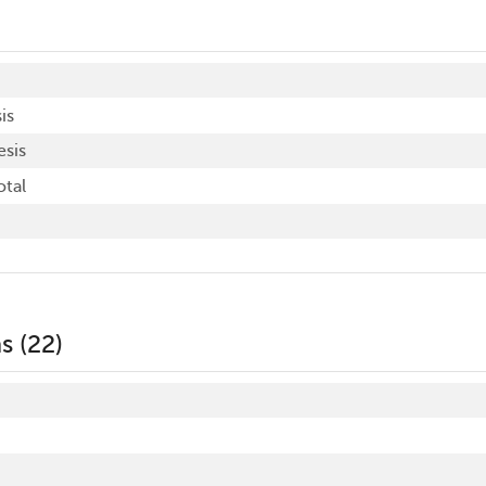
is
esis
otal
s (22)