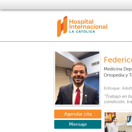
Federi
Medicina Dep
Ortopedia y 
Enfoque:
Adul
"
Trabajo en b
condición, tr
Agendar cita
Mensaje