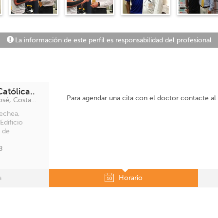
La información de este perfil es responsabilidad del profesional
atólica..
Para agendar una cita con el doctor contacte a
Calle Blancos, Goicoechea, San José, Costa Rica
echea,
Edificio
 de
8
a
Horario