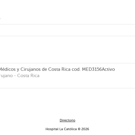
l
Médicos y Cirujanos de Costa Rica
cod. MED3156
Activo
rujano
- Costa Rica
Directorio
Hospital La Católica © 2026