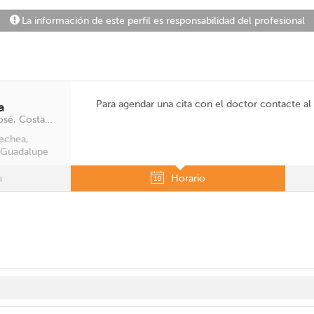
La información de este perfil es responsabilidad del profesional
Para agendar una cita con el doctor contacte a
a
Calle Blancos, Goicoechea, San José, Costa Rica
echea,
; Guadalupe
a
Horario