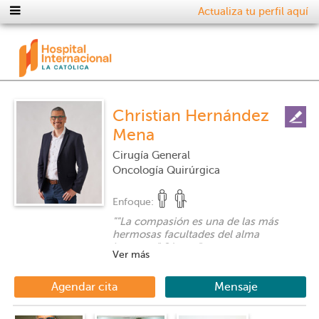
Actualiza tu perfil aquí
Christian Hernández
Mena
Cirugía General
Oncología Quirúrgica
Enfoque:
"
"La compasión es una de las más
hermosas facultades del alma
humana." Séneca
"
Ver más
Agendar cita
Mensaje