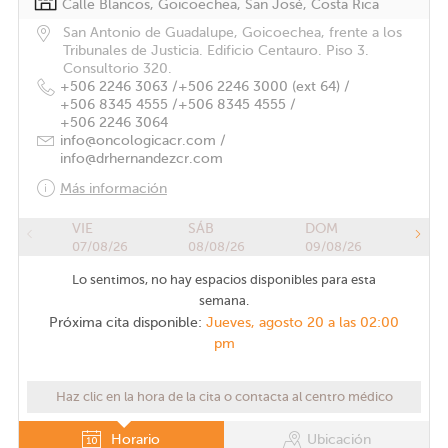
Calle Blancos, Goicoechea, San José, Costa Rica
San Antonio de Guadalupe, Goicoechea, frente a los
Tribunales de Justicia. Edificio Centauro. Piso 3.
Consultorio 320.
+506 2246 3063 /
+506 2246 3000 (ext 64) /
+506 8345 4555 /
+506 8345 4555 /
+506 2246 3064
info@oncologicacr.com /
info@drhernandezcr.com
Más información
VIE
SÁB
DOM
07/08/26
08/08/26
09/08/26
Lo sentimos, no hay espacios disponibles para esta
semana.
Próxima cita disponible:
Jueves, agosto 20 a las 02:00
pm
Haz clic en la hora de la cita o contacta al centro médico
Horario
Ubicación