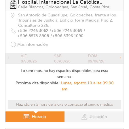
Hospital Internacional La Católica..
Calle Blancos, Goicoechea, San José, Costa Rica
San Antonio de Guadalupe, Goicoechea, frente a los
Tribunales de Justicia. Edificio Torre Médica. Piso 2.
Consultorio 226.
+506 2246 3062 /
+506 2246 3069 /
+506 8578 8908 /
+506 8396 1090
Más información
VIE
SÁB
DOM
07/08/26
08/08/26
09/08/26
Lo sentimos, no hay espacios disponibles para esta
semana.
Próxima cita disponible:
Lunes, agosto 10 a las 09:00
am
Haz clic en la hora de la cita o contacta al centro médico
Horario
Ubicación